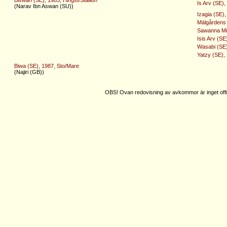
Is Arv (SE),
(Narav Ibn Aswan (SU))
Izagia (SE)
Mälgårdens 
Sawanna Mir
Isis Arv (SE
Wasabi (SE)
Yatzy (SE),
Biwa (SE), 1987, Sto/Mare
(Najiri (GB))
OBS! Ovan redovisning av avkommor är inget offic