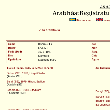
På svenska
In eng
Visa stamtavla
Namn
Bisera (SE)
Far
Regnr
FA39/71
Mor
Född (Död)
1971 (1987)
Färg
Kön
Sto/Mare
Chip
Uppfödare
Stephens Mary
Ägare
1:a led (namn, född, kön,(Mor el Far))
2:a led (na
Bishar (SE), 1978, Hingst/Stallion
(Abukir (SE))
Bisall (SE), 1979, Hingst/Stallion
(Aladdin (SE))
Basella (SE), 1981, Sto/Mare
Bamyl (SE), 
(Rusazcie (SE))
Barycz (SE),
Bharim (SE),
Barouchka (
Biswan (SE), 1983, Hingst/Stallion