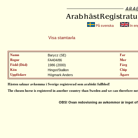
På svenska
In eng
Visa stamtavla
Namn
Barycz (SE)
Far
Regnr
FA404/86
Mor
Född (Död)
1986 (2000)
Färg
Kön
Hingst/Stallion
Chip
Uppfödare
Högmark Anders
Ägare
Hästen saknar avkomma i Sverige registrerad som arabiskt fullblod
!
The chosen horse is registered in another country than Sweden and we can therefore no
OBS! Ovan redovisning av avkommor är inget off