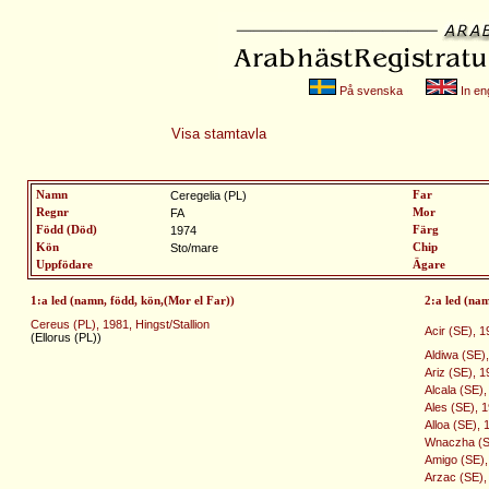
På svenska
In eng
Visa stamtavla
Namn
Ceregelia (PL)
Far
Regnr
FA
Mor
Född (Död)
1974
Färg
Kön
Sto/mare
Chip
Uppfödare
Ägare
1:a led (namn, född, kön,(Mor el Far))
2:a led (na
Cereus (PL), 1981, Hingst/Stallion
Acir (SE), 1
(Ellorus (PL))
Aldiwa (SE)
Ariz (SE), 1
Alcala (SE)
Ales (SE), 
Alloa (SE),
Wnaczha (S
Amigo (SE), 
Arzac (SE),