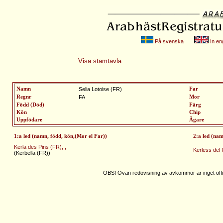
På svenska
In eng
Visa stamtavla
Namn
Selia Lotoise (FR)
Far
Regnr
FA
Mor
Född (Död)
Färg
Kön
Chip
Uppfödare
Ägare
1:a led (namn, född, kön,(Mor el Far))
2:a led (nam
Kerla des Pins (FR), ,
Kerless del 
(Kerbella (FR))
OBS! Ovan redovisning av avkommor är inget offic