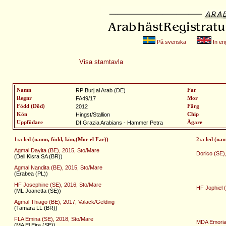
På svenska
In eng
Visa stamtavla
Namn
RP Burj al Arab (DE)
Far
Regnr
FA49/17
Mor
Född (Död)
2012
Färg
Kön
Hingst/Stallion
Chip
Uppfödare
DI Grazia Arabians - Hammer Petra
Ägare
1:a led (namn, född, kön,(Mor el Far))
2:a led (na
Agmal Dayita (BE), 2015, Sto/Mare
Dorico (SE)
(Dell Kisra SA (BR))
Agmal Nandita (BE), 2015, Sto/Mare
(Erabea (PL))
HF Josephine (SE), 2016, Sto/Mare
HF Jophiel 
(ML Joanetta (SE))
Agmal Thiago (BE), 2017, Valack/Gelding
(Tamara LL (BR))
FLA Emina (SE), 2018, Sto/Mare
MDA Emoria 
(MA El Eira (SE))