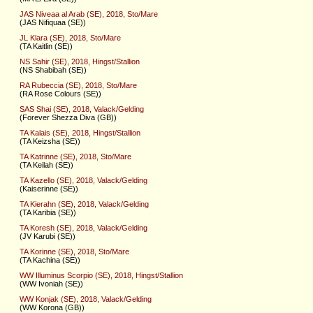
JAS Niveaa al Arab (SE), 2018, Sto/Mare
(JAS Nifiquaa (SE))
JL Klara (SE), 2018, Sto/Mare
(TA Kaitlin (SE))
NS Sahir (SE), 2018, Hingst/Stallion
(NS Shabibah (SE))
RA Rubeccia (SE), 2018, Sto/Mare
(RA Rose Colours (SE))
SAS Shai (SE), 2018, Valack/Gelding
(Forever Shezza Diva (GB))
TA Kalais (SE), 2018, Hingst/Stallion
(TA Keizsha (SE))
TA Katrinne (SE), 2018, Sto/Mare
(TA Keilah (SE))
TA Kazello (SE), 2018, Valack/Gelding
(Kaiserinne (SE))
TA Kierahn (SE), 2018, Valack/Gelding
(TA Karibia (SE))
TA Koresh (SE), 2018, Valack/Gelding
(JV Karubi (SE))
TA Korinne (SE), 2018, Sto/Mare
(TA Kachina (SE))
WW Illuminus Scorpio (SE), 2018, Hingst/Stallion
(WW Ivoniah (SE))
WW Konjak (SE), 2018, Valack/Gelding
(WW Korona (GB))