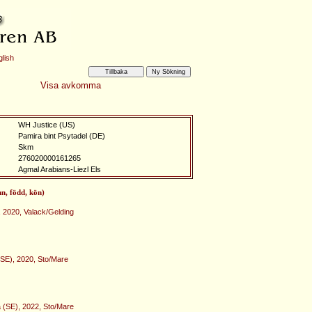
lish
Visa avkomma
WH Justice (US)
Pamira bint Psytadel (DE)
Skm
276020000161265
Agmal Arabians-Liezl Els
mn, född, kön)
, 2020, Valack/Gelding
(SE), 2020, Sto/Mare
(SE), 2022, Sto/Mare