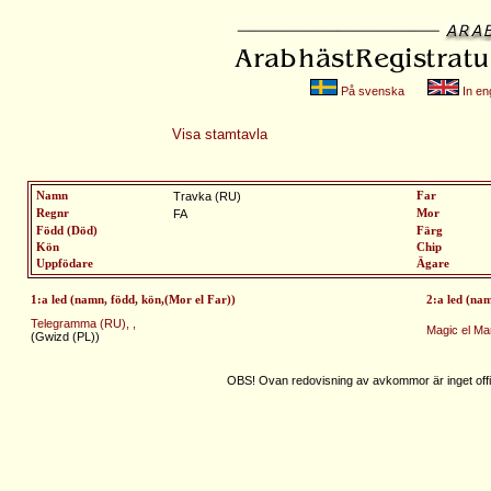
På svenska
In eng
Visa stamtavla
Namn
Travka (RU)
Far
Regnr
FA
Mor
Född (Död)
Färg
Kön
Chip
Uppfödare
Ägare
1:a led (namn, född, kön,(Mor el Far))
2:a led (na
Telegramma (RU), ,
Magic el Mar
(Gwizd (PL))
OBS! Ovan redovisning av avkommor är inget offic