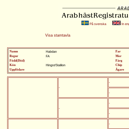
På svenska
In eng
Visa stamtavla
Namn
Habdan
Far
Regnr
FA
Mor
Född(Död)
Färg
Kön
Hingst/Stallion
Chip
Uppfödare
Ägare
-
-
-
-
-
-
-
-