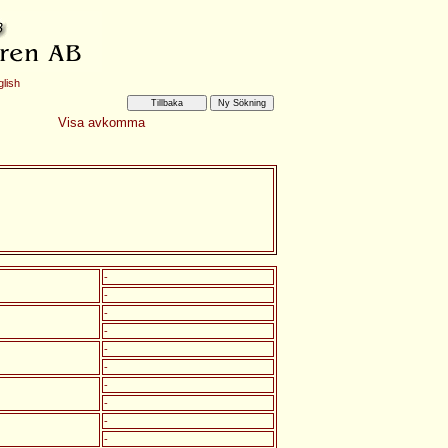
lish
Visa avkomma
-
-
-
-
-
-
-
-
-
-