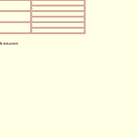
-
-
-
-
-
-
llt dokument.