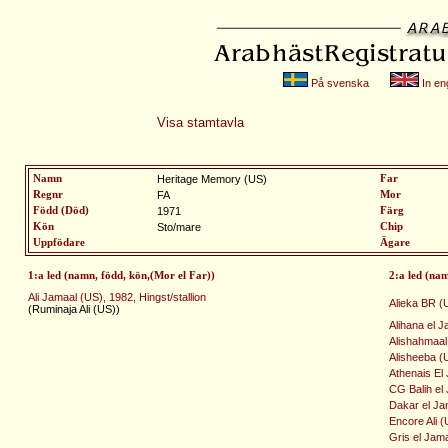
På svenska
In eng
Visa stamtavla
Namn
Heritage Memory (US)
Far
Regnr
FA
Mor
Född (Död)
1971
Färg
Kön
Sto/mare
Chip
Uppfödare
Ägare
1:a led (namn, född, kön,(Mor el Far))
2:a led (na
Ali Jamaal (US), 1982, Hingst/stallion
Alieka BR (
(Ruminaja Ali (US))
Alihana el J
Alishahmaal 
Alisheeba (U
Athenais El
CG Balih el 
Dakar el Jam
Encore Ali (U
Gris el Jama