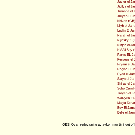
Javier el Ja
Jiullya el J
Julianna el 
Jullyen El J
Khivan (GB)
Lilyh el Jam
Ludjin El Ja
Narah el Ja
Nijinsky K (B
Ninjah el Ja
NV Ali Bey (
Parys EL Jam
Perseus el 
Pryam el Ja
Regine El J
Ryad el Jam
Satyn el Jam
Shiraz el Ja
Soho Carol (
Tallyen el J
Walkyria El
Magic Dream
Bey El Jamaa
Belle el Ja
OBS! Ovan redovisning av avkommor är inget offic