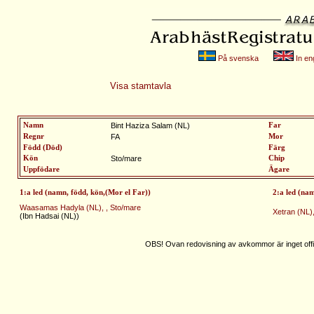
På svenska
In eng
Visa stamtavla
Namn
Bint Haziza Salam (NL)
Far
Regnr
FA
Mor
Född (Död)
Färg
Kön
Sto/mare
Chip
Uppfödare
Ägare
1:a led (namn, född, kön,(Mor el Far))
2:a led (na
Waasamas Hadyla (NL), , Sto/mare
Xetran (NL),
(Ibn Hadsai (NL))
OBS! Ovan redovisning av avkommor är inget offic