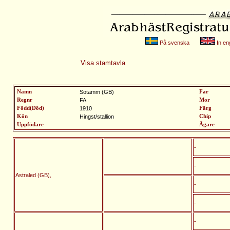
På svenska
In eng
Visa stamtavla
Namn
Sotamm (GB)
Far
Regnr
FA
Mor
Född(Död)
1910
Färg
Kön
Hingst/stallion
Chip
Uppfödare
Ägare
-
-
Astraled (GB),
-
-
-