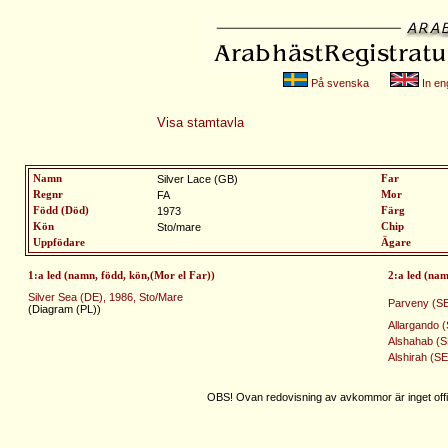
På svenska
In eng
Visa stamtavla
Namn
Silver Lace (GB)
Far
Regnr
FA
Mor
Född (Död)
1973
Färg
Kön
Sto/mare
Chip
Uppfödare
Ägare
1:a led (namn, född, kön,(Mor el Far))
2:a led (nam
Silver Sea (DE), 1986, Sto/Mare
Parveny (SE
(Diagram (PL))
Allargando (
Alshahab (S
Alshirah (SE
OBS! Ovan redovisning av avkommor är inget offic