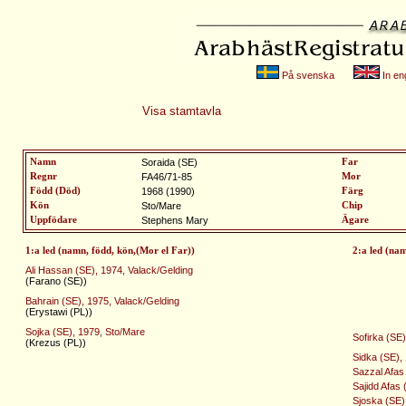
På svenska
In eng
Visa stamtavla
Namn
Soraida (SE)
Far
Regnr
FA46/71-85
Mor
Född (Död)
1968 (1990)
Färg
Kön
Sto/Mare
Chip
Uppfödare
Stephens Mary
Ägare
1:a led (namn, född, kön,(Mor el Far))
2:a led (na
Ali Hassan (SE), 1974, Valack/Gelding
(Farano (SE))
Bahrain (SE), 1975, Valack/Gelding
(Erystawi (PL))
Sojka (SE), 1979, Sto/Mare
Sofirka (SE
(Krezus (PL))
Sidka (SE),
Sazzal Afas 
Sajidd Afas 
Sjoska (SE)