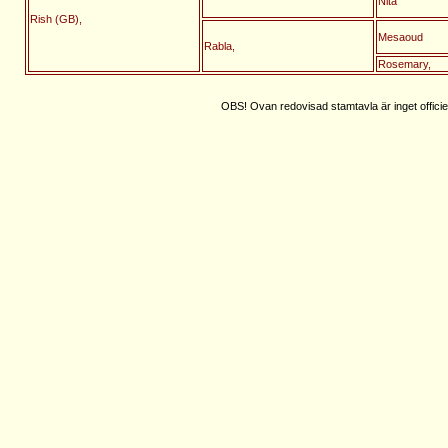
Nita
Rish (GB),
Mesaoud
Rabla,
Rosemary,
OBS! Ovan redovisad stamtavla är inget officie