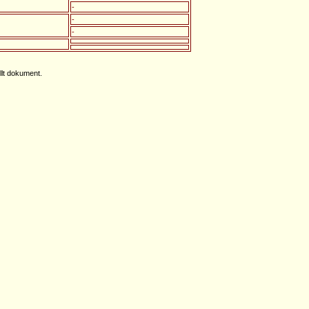
-
-
-
llt dokument.