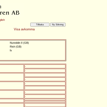
lish
Visa avkomma
Nureddin II (GB)
Rish (GB)
fx
-
-
-
-
-
-
-
-
-