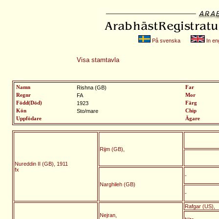
På svenska
In eng
Visa stamtavla
Namn
Rishna (GB)
Far
Regnr
FA
Mor
Född(Död)
1923
Färg
Kön
Sto/mare
Chip
Uppfödare
Ägare
Rijm (GB),
Nureddin II (GB), 1911
fx
-
Narghileh (GB)
-
Rafgar (US),
Nejran,