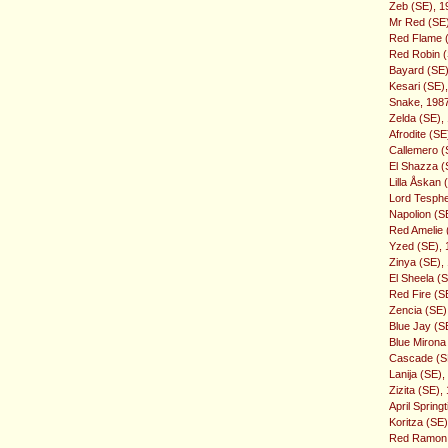
Zeb (SE), 19
Mr Red (SE)
Red Flame (
Red Robin (S
Bayard (SE),
Kesari (SE)
Snake, 1987
Zelda (SE),
Afrodite (SE
Callemero (
El Shazza (
Lilla Åskan 
Lord Tesphe
Napolion (S
Red Amelie 
Yzed (SE), 
Zinya (SE),
El Sheela (
Red Fire (SE
Zencia (SE)
Blue Jay (S
Blue Mirona
Cascade (SE
Lanija (SE)
Zizita (SE),
April Spring
Koritza (SE
Red Ramon (