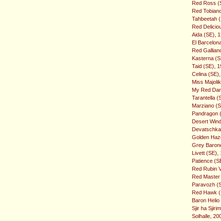
Red Ross (S
Red Tobiano
Tahbeetah (
Red Delicio
Aida (SE), 
El Barcelon
Red Gallian
Kasterna (S
Taid (SE), 
Celina (SE)
Miss Majoli
My Red Darl
Tarantella (
Marziano (S
Pandragon (
Desert Wind
Devatschkah
Golden Haze
Grey Barone
Livett (SE),
Patience (S
Red Rubin V
Red Master 
Paravozh (S
Red Hawk (S
Baron Helio
Sjir ha Sjir
Solhalle, 20