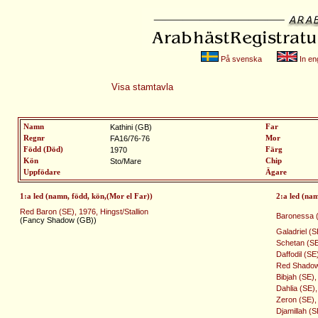
På svenska
In eng
Visa stamtavla
Namn
Kathini (GB)
Far
Regnr
FA16/76-76
Mor
Född (Död)
1970
Färg
Kön
Sto/Mare
Chip
Uppfödare
Ägare
1:a led (namn, född, kön,(Mor el Far))
2:a led (na
Red Baron (SE), 1976, Hingst/Stallion
Baronessa (
(Fancy Shadow (GB))
Galadriel (
Schetan (SE)
Daffodil (SE
Red Shadow 
Bibjah (SE),
Dahlia (SE)
Zeron (SE), 
Djamillah (