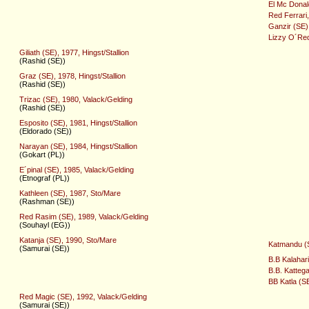
El Mc Donal
Red Ferrari
Ganzir (SE)
Lizzy O´Red
Giliath (SE), 1977, Hingst/Stallion
(Rashid (SE))
Graz (SE), 1978, Hingst/Stallion
(Rashid (SE))
Trizac (SE), 1980, Valack/Gelding
(Rashid (SE))
Esposito (SE), 1981, Hingst/Stallion
(Eldorado (SE))
Narayan (SE), 1984, Hingst/Stallion
(Gokart (PL))
E´pinal (SE), 1985, Valack/Gelding
(Etnograf (PL))
Kathleen (SE), 1987, Sto/Mare
(Rashman (SE))
Red Rasim (SE), 1989, Valack/Gelding
(Souhayl (EG))
Katanja (SE), 1990, Sto/Mare
Katmandu (S
(Samurai (SE))
B.B Kalahar
B.B. Kattega
BB Katla (S
Red Magic (SE), 1992, Valack/Gelding
(Samurai (SE))