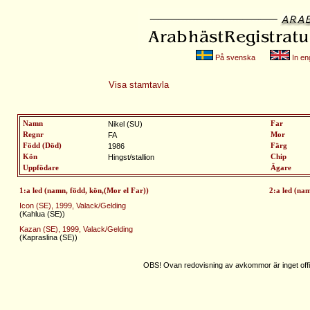
På svenska
In eng
Visa stamtavla
Namn
Nikel (SU)
Far
Regnr
FA
Mor
Född (Död)
1986
Färg
Kön
Hingst/stallion
Chip
Uppfödare
Ägare
1:a led (namn, född, kön,(Mor el Far))
2:a led (na
Icon (SE), 1999, Valack/Gelding
(Kahlua (SE))
Kazan (SE), 1999, Valack/Gelding
(Kapraslina (SE))
OBS! Ovan redovisning av avkommor är inget offic