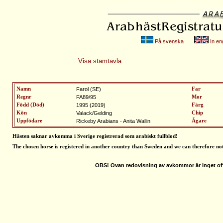
På svenska
In eng
Visa stamtavla
Namn
Farol (SE)
Far
Regnr
FA89/95
Mor
Född (Död)
1995 (2019)
Färg
Kön
Valack/Gelding
Chip
Uppfödare
Rickeby Arabians - Anita Wallin
Ägare
Hästen saknar avkomma i Sverige registrerad som arabiskt fullblod
!
The chosen horse is registered in another country than Sweden and we can therefore no
OBS! Ovan redovisning av avkommor är inget off