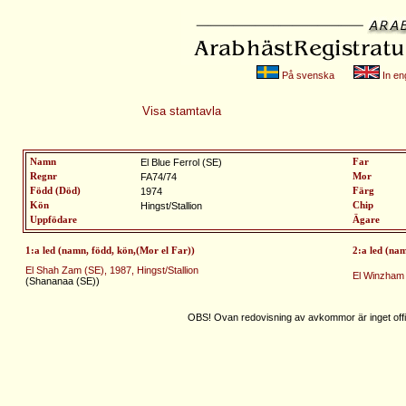
På svenska
In eng
Visa stamtavla
Namn
El Blue Ferrol (SE)
Far
Regnr
FA74/74
Mor
Född (Död)
1974
Färg
Kön
Hingst/Stallion
Chip
Uppfödare
Ägare
1:a led (namn, född, kön,(Mor el Far))
2:a led (na
El Shah Zam (SE), 1987, Hingst/Stallion
El Winzham (
(Shananaa (SE))
OBS! Ovan redovisning av avkommor är inget offic