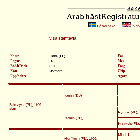
På svenska
In eng
Visa stamtavla
Namn
Limba (PL)
Far
Regnr
FA
Mor
Född(Död)
1930
Färg
Kön
Sto/mare
Chip
Uppfödare
Ägare
-
Ilderim (DB)
-
Bakszysz (PL), 1901
skm
Rymnik (PL),
Parada (PL),
Krzywda (PL),
Mlech I
Abu Mlech (PL), 1902