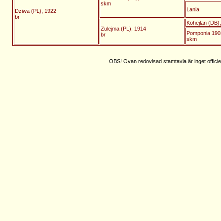
skm
Lania
Dziwa (PL), 1922
br
Kohejlan (DB),
Zulejma (PL), 1914
Pomponia 1902
br
skm
OBS! Ovan redovisad stamtavla är inget officie