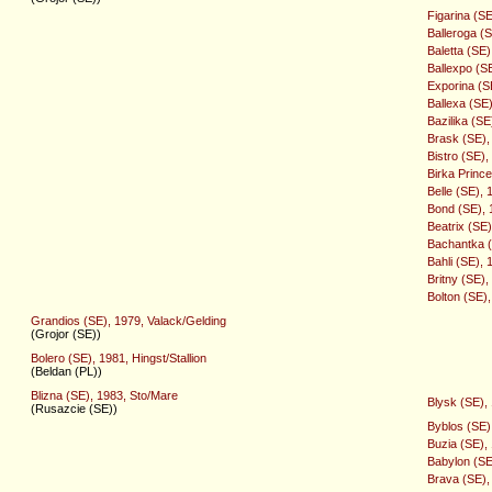
Figarina (S
Balleroga (
Baletta (SE
Ballexpo (SE
Exporina (S
Ballexa (SE
Bazilika (SE
Brask (SE), 
Bistro (SE),
Birka Princ
Belle (SE),
Bond (SE), 
Beatrix (SE
Bachantka (
Bahli (SE), 
Britny (SE)
Bolton (SE)
Grandios (SE), 1979, Valack/Gelding
(Grojor (SE))
Bolero (SE), 1981, Hingst/Stallion
(Beldan (PL))
Blizna (SE), 1983, Sto/Mare
Blysk (SE), 
(Rusazcie (SE))
Byblos (SE)
Buzia (SE),
Babylon (SE
Brava (SE),