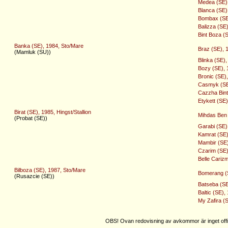
Medea (SE),
Blanca (SE)
Bombax (SE)
Balizza (SE
Bint Boza (
Banka (SE), 1984, Sto/Mare
Braz (SE), 
(Mamluk (SU))
Blinka (SE)
Bozy (SE), 
Bronic (SE)
Casmyk (SE)
Cazzha Bint
Etykett (SE
Birat (SE), 1985, Hingst/Stallion
Mihdas Ben 
(Probat (SE))
Garabi (SE)
Kamrat (SE)
Mambir (SE)
Czarim (SE)
Belle Cariz
Bilboza (SE), 1987, Sto/Mare
Bomerang (S
(Rusazcie (SE))
Batseba (SE
Baltic (SE),
My Zafira (
OBS! Ovan redovisning av avkommor är inget offic