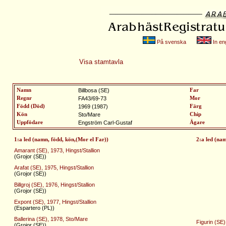
På svenska
In eng
Visa stamtavla
Namn
Billbosa (SE)
Far
Regnr
FA43/69-73
Mor
Född (Död)
1969 (1987)
Färg
Kön
Sto/Mare
Chip
Uppfödare
Engström Carl-Gustaf
Ägare
1:a led (namn, född, kön,(Mor el Far))
2:a led (na
Amarant (SE), 1973, Hingst/Stallion
(Grojor (SE))
Arafat (SE), 1975, Hingst/Stallion
(Grojor (SE))
Billgroj (SE), 1976, Hingst/Stallion
(Grojor (SE))
Expont (SE), 1977, Hingst/Stallion
(Espartero (PL))
Ballerina (SE), 1978, Sto/Mare
Figurin (SE)
(Grojor (SE))