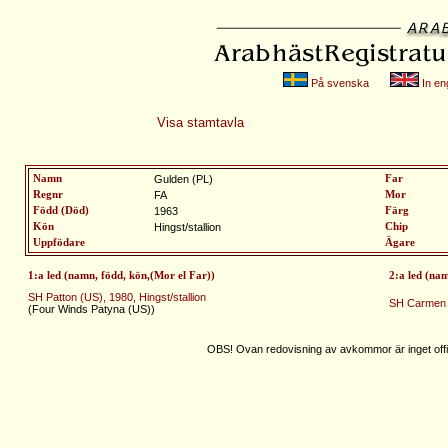
På svenska
In eng
Visa stamtavla
Namn
Gulden (PL)
Far
Regnr
FA
Mor
Född (Död)
1963
Färg
Kön
Hingst/stallion
Chip
Uppfödare
Ägare
1:a led (namn, född, kön,(Mor el Far))
2:a led (na
SH Patton (US), 1980, Hingst/stallion
SH Carmen 
(Four Winds Patyna (US))
OBS! Ovan redovisning av avkommor är inget offic