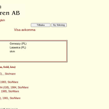
lish
Visa avkomma
Gerwazy (PL)
Latawica (PL)
skm
mn, född, kön)
, , Sto/mare
 1983, Sto/Mare
ght (GB), 1984, Sto/Mare
, 1985, Sto/Mare
, 1981, Sto/Mare