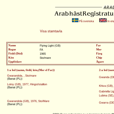
På svenska
In eng
Visa stamtavla
Namn
Flying Light (GB)
Far
Regnr
FA
Mor
Född (Död)
1965
Färg
Kön
Sto/mare
Chip
Uppfödare
Ägare
1:a led (namn, född, kön,(Mor el Far))
2:a led (na
Gwarandola, , Sto/mare
Gwanda (DE)
(Banat (PL))
Lotny (GB), 1977, Hingst/stallion
Khiva (GB),
(Banat (PL))
Gabriella Li
Lubina (SE)
Gwarandola (GB), 1976, Sto/Mare
Gwarra (DE)
(Banat (PL))