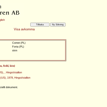
lish
Visa avkomma
Comet (PL)
Forta (PL)
skm
n, född, kön)
S), , Hingst/stallion
(US), 1978, Hingst/stallion
iellt dokument.