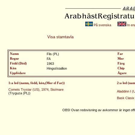
På svenska
In eng
Visa stamtavla
Namn
Flis (PL)
Far
Regnr
FA
Mor
Född (Död)
1963
Färg
Kön
Hingst/stallion
Chip
Uppfödare
Ägare
1:a led (namn, född, kön,(Mor el Far))
2:a led (nam
Comets Trystar (US), 1974, Sto/mare
Aladdinn I (U
(Tryguza (PL))
Bask Clasix 
OBS! Ovan redovisning av avkommor är inget offic