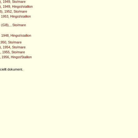
, 1949, Sto/mare
 1949, Hingst/stallion
), 1952, Sto/mare
 1953, Hingst/stallion
e (GB), , Sto/mare
, 1948, Hingst/stallion
1950, Sto/mare
), 1954, Sto/mare
, 1955, Sto/mare
 1956, Hingst/Stallion
iellt dokument.