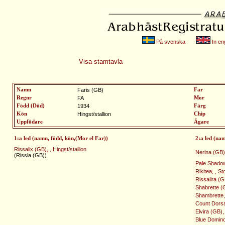
På svenska
In eng
Visa stamtavla
Namn
Faris (GB)
Far
Regnr
FA
Mor
Född (Död)
1934
Färg
Kön
Hingst/stallion
Chip
Uppfödare
Ägare
1:a led (namn, född, kön,(Mor el Far))
2:a led (na
Rissalix (GB), , Hingst/stallion
Nerina (GB)
(Rissla (GB))
Pale Shadow
Rikitea, , S
Rissalira (G
Shabrette (
Shambrette,
Count Dorsa
Elvira (GB)
Blue Domino 