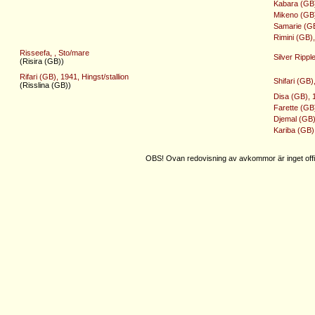
Kabara (GB)
Mikeno (GB),
Samarie (GB
Rimini (GB),
Risseefa, , Sto/mare
Silver Rippl
(Risira (GB))
Rifari (GB), 1941, Hingst/stallion
Shifari (GB)
(Risslina (GB))
Disa (GB), 
Farette (GB
Djemal (GB)
Kariba (GB),
OBS! Ovan redovisning av avkommor är inget offic