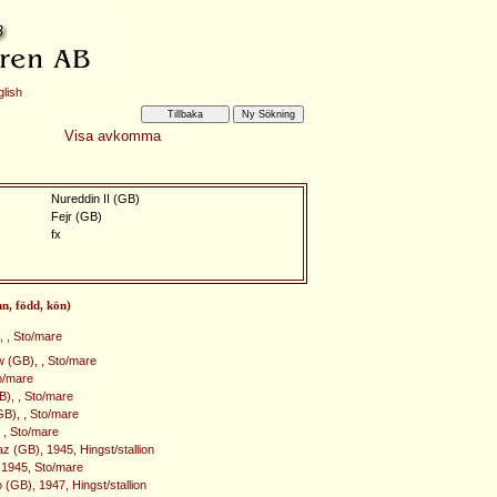
lish
Visa avkomma
Nureddin II (GB)
Fejr (GB)
fx
mn, född, kön)
, , Sto/mare
 (GB), , Sto/mare
to/mare
B), , Sto/mare
GB), , Sto/mare
 , Sto/mare
z (GB), 1945, Hingst/stallion
, 1945, Sto/mare
(GB), 1947, Hingst/stallion