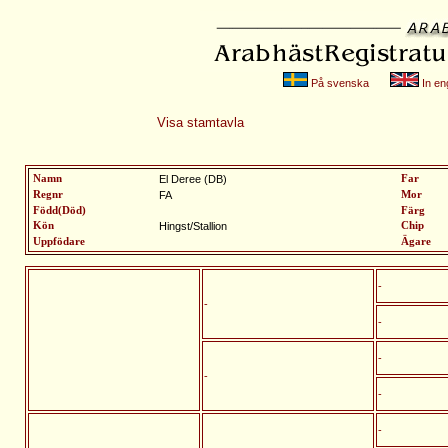
På svenska
In eng
Visa stamtavla
Namn
El Deree (DB)
Far
Regnr
FA
Mor
Född(Död)
Färg
Kön
Hingst/Stallion
Chip
Uppfödare
Ägare
-
-
-
-
-
-
-
-