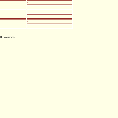
-
-
-
-
-
-
llt dokument.