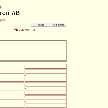
lish
Visa avkomma
-
-
-
-
-
-
-
-
-
-